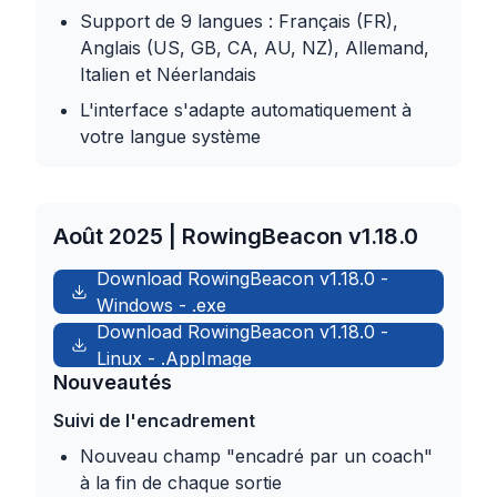
Support de 9 langues : Français (FR),
Anglais (US, GB, CA, AU, NZ), Allemand,
Italien et Néerlandais
L'interface s'adapte automatiquement à
votre langue système
Août 2025 | RowingBeacon v1.18.0
Download RowingBeacon
v1.18.0
-
Windows
-
.exe
Download RowingBeacon
v1.18.0
-
Linux
-
.AppImage
Nouveautés
Suivi de l'encadrement
Nouveau champ "encadré par un coach"
à la fin de chaque sortie